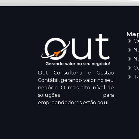
Map
Q
No
No
C
Out Consultoria e Gestão
I
Contábil, gerando valor no seu
negócio! O mais alto nível de
soluções para
empreendedores estão aqui.