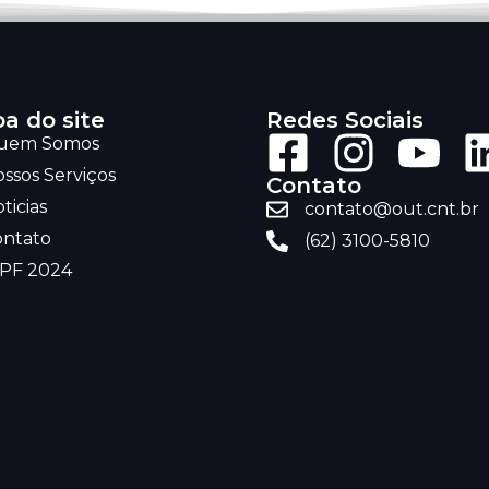
a do site
Redes Sociais
uem Somos
ssos Serviços
Contato
ticias
contato@out.cnt.br
ontato
(62) 3100-5810
RPF 2024