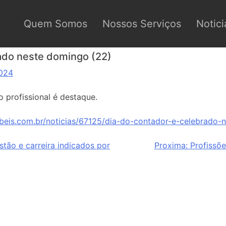
Quem Somos
Nossos Serviços
Notici
ado neste domingo (22)
2024
 o profissional é destaque.
beis.com.br/noticias/67125/dia-do-contador-e-celebrado-
stão e carreira indicados por
Proxima:
Profissõe