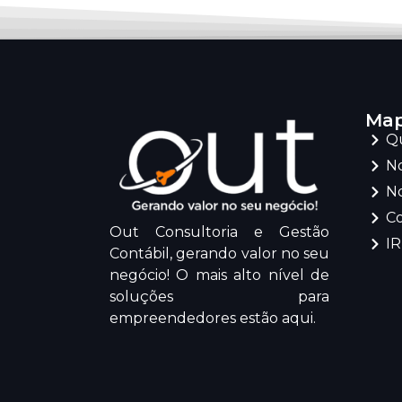
Map
Q
No
No
C
Out Consultoria e Gestão
I
Contábil, gerando valor no seu
negócio! O mais alto nível de
soluções para
empreendedores estão aqui.