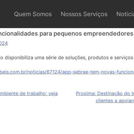
Quem Somos
Nossos Serviços
Notici
ncionalidades para pequenos empreendedores
2024
ção disponibiliza uma série de soluções, produtos e serviço
beis.com.br/noticias/67124/app-sebrae-tem-novas-funcio
ambiente de trabalho; veja
Proxima:
Destinação do I
clientes a apoia