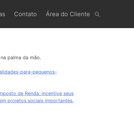
as
Contato
Área do Cliente
s na palma da mão.
nalidades-para-pequenos-
mposto de Renda: incentive seus
rem projetos sociais importantes.