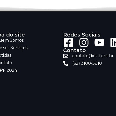
a do site
Redes Sociais
uem Somos
ssos Serviços
Contato
ticias
contato@out.cnt.br
ontato
(62) 3100-5810
RPF 2024