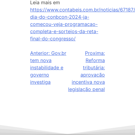
Leia mais em
https://www.contabeis.com.br/noticias/67187/
dia-do-conbcon-2024-ja-
comecou-veja-programacao-
completa-e-sorteios-da-reta-
final-do-congresso/
Anterior:
Gov.br
Proxima:
tem nova
Reforma
instabilidade e
tributária:
governo
aprovação
investiga
incentiva nova
legislação penal