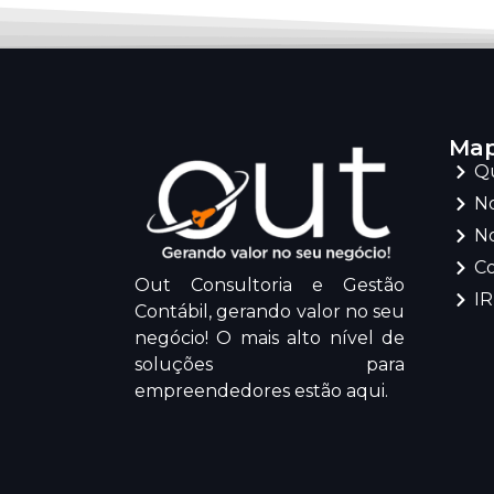
Map
Q
No
No
C
Out Consultoria e Gestão
I
Contábil, gerando valor no seu
negócio! O mais alto nível de
soluções para
empreendedores estão aqui.