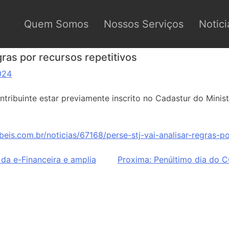
Quem Somos
Nossos Serviços
Notici
gras por recursos repetitivos
024
ntribuinte estar previamente inscrito no Cadastur do Minis
eis.com.br/noticias/67168/perse-stj-vai-analisar-regras-po
 da e-Financeira e amplia
Proxima:
Penúltimo dia do 