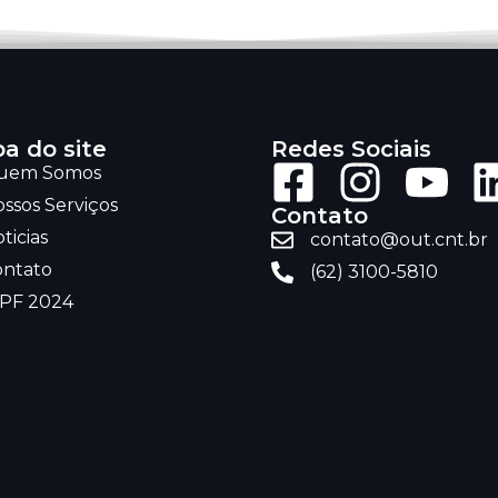
a do site
Redes Sociais
uem Somos
ssos Serviços
Contato
ticias
contato@out.cnt.br
ontato
(62) 3100-5810
RPF 2024