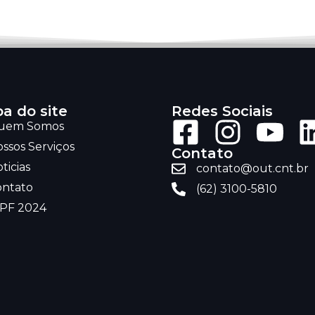
a do site
Redes Sociais
uem Somos
ssos Serviços
Contato
ticias
contato@out.cnt.br
ontato
(62) 3100-5810
RPF 2024