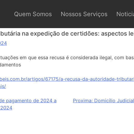
Quem Somos
Nossos Serviços
Notici
ibutária na expedição de certidões: aspectos l
024
ituações em que essa recusa é considerada ilegal, com base
undamentos
beis.com.br/artigos/67175/a-recusa-da-autoridade-tributa
is/
 de pagamento de 2024 a
Proxima:
Domicílio Judicia
3/2024