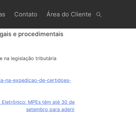
as
Contato
Área do Cliente
egais e procedimentais
 na legislação tributária
ria-na-expedicao-de-certidoes-
l Eletrônico: MPEs têm até 30 de
setembro para aderir