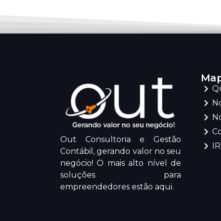
Map
Q
No
No
C
Out Consultoria e Gestão
I
Contábil, gerando valor no seu
negócio! O mais alto nível de
soluções para
empreendedores estão aqui.