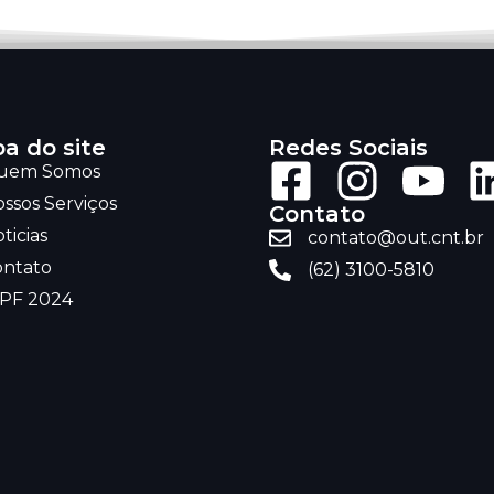
a do site
Redes Sociais
uem Somos
ssos Serviços
Contato
ticias
contato@out.cnt.br
ontato
(62) 3100-5810
RPF 2024