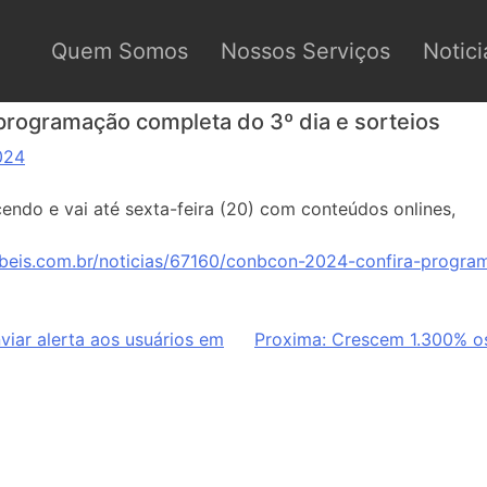
Quem Somos
Nossos Serviços
Notici
rogramação completa do 3º dia e sorteios
024
endo e vai até sexta-feira (20) com conteúdos onlines,
beis.com.br/noticias/67160/conbcon-2024-confira-progr
viar alerta aos usuários em
Proxima:
Crescem 1.300% o