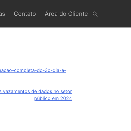
as
Contato
Área do Cliente
amacao-completa-do-3o-dia-e-
s vazamentos de dados no setor
público em 2024