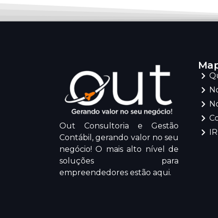
Map
Q
No
No
C
Out Consultoria e Gestão
I
Contábil, gerando valor no seu
negócio! O mais alto nível de
soluções para
empreendedores estão aqui.