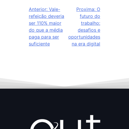
Anterior:
Vale-
Proxima:
O
refeição deveria
futuro do
ser 110% maior
trabalho:
do que a média
desafios e
paga para ser
oportunidades
suficiente
na era digital