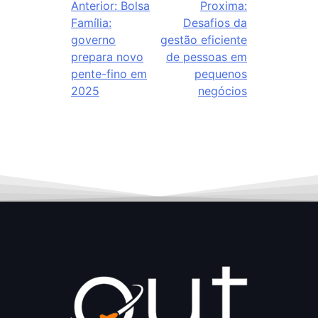
Anterior:
Bolsa
Proxima:
Família:
Desafios da
governo
gestão eficiente
prepara novo
de pessoas em
pente-fino em
pequenos
2025
negócios