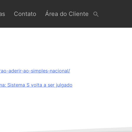
as
Contato
Área do Cliente
ao-aderir-ao-simples-nacional/
ma:
Sistema S volta a ser julgado