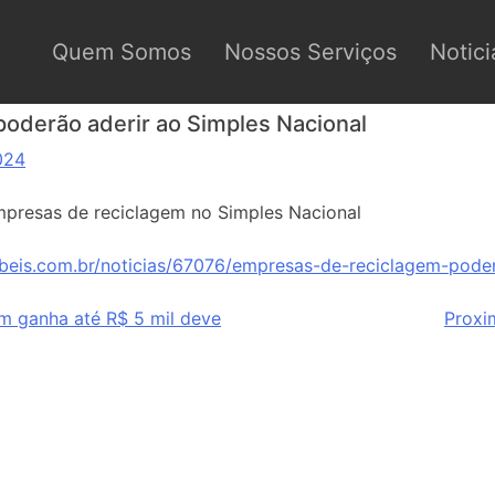
Quem Somos
Nossos Serviços
Notici
oderão aderir ao Simples Nacional
024
presas de reciclagem no Simples Nacional
beis.com.br/noticias/67076/empresas-de-reciclagem-poder
m ganha até R$ 5 mil deve
Proxi