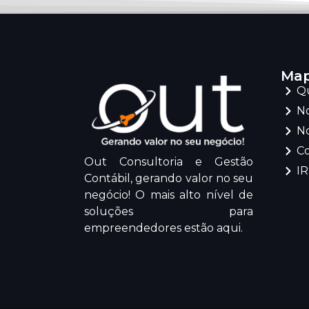
Map
Q
No
No
C
Out Consultoria e Gestão
I
Contábil, gerando valor no seu
negócio! O mais alto nível de
soluções para
empreendedores estão aqui.