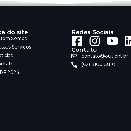
a do site
Redes Sociais
uem Somos
ssos Serviços
Contato
ticias
contato@out.cnt.br
ontato
(62) 3100-5810
RPF 2024