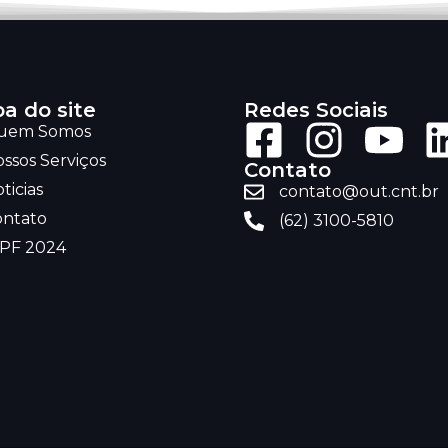
a do site
Redes Sociais
uem Somos
ssos Serviços
Contato
ticias
contato@out.cnt.br
ontato
(62) 3100-5810
RPF 2024