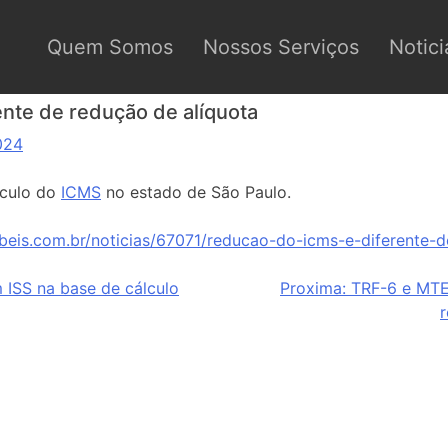
Quem Somos
Nossos Serviços
Notici
nte de redução de alíquota
024
lculo do
ICMS
no estado de São Paulo.
beis.com.br/noticias/67071/reducao-do-icms-e-diferente-d
 ISS na base de cálculo
Proxima:
TRF-6 e MTE
r