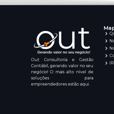
Map
Q
No
No
C
Out Consultoria e Gestão
I
Contábil, gerando valor no seu
negócio! O mais alto nível de
soluções para
empreendedores estão aqui.