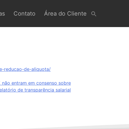
as
Contato
Área do Cliente
e-reducao-de-aliquota/
 não entram em consenso sobre
elatório de transparência salarial