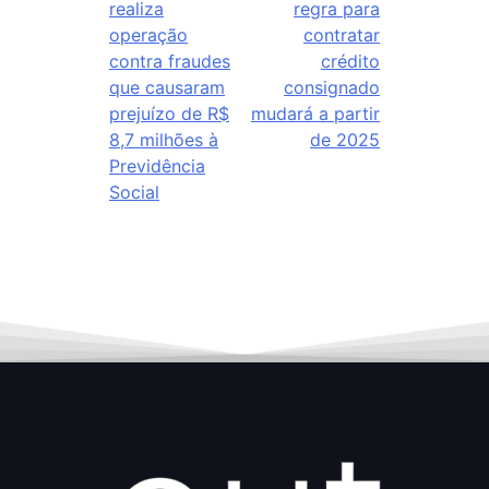
realiza
regra para
operação
contratar
contra fraudes
crédito
que causaram
consignado
prejuízo de R$
mudará a partir
8,7 milhões à
de 2025
Previdência
Social