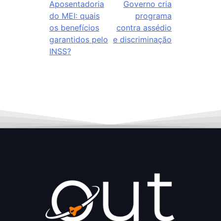
Aposentadoria
Governo cria
do MEI: quais
programa
os benefícios
contra assédio
garantidos pelo
e discriminação
INSS?