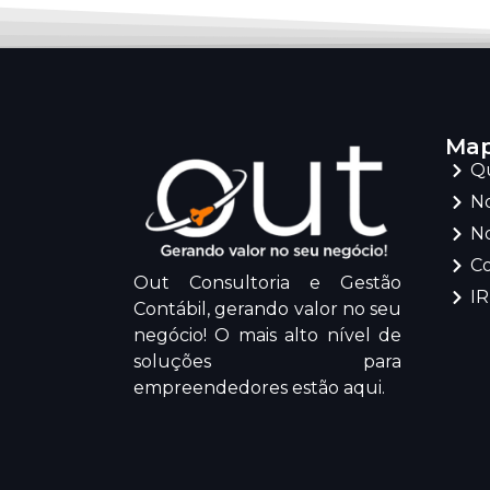
Map
Q
No
No
C
Out Consultoria e Gestão
I
Contábil, gerando valor no seu
negócio! O mais alto nível de
soluções para
empreendedores estão aqui.