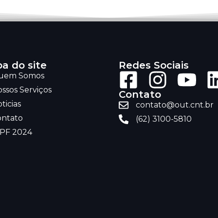
a do site
Redes Sociais
uem Somos
ssos Serviços
Contato
ticias
contato@out.cnt.br
ontato
(62) 3100-5810
RPF 2024