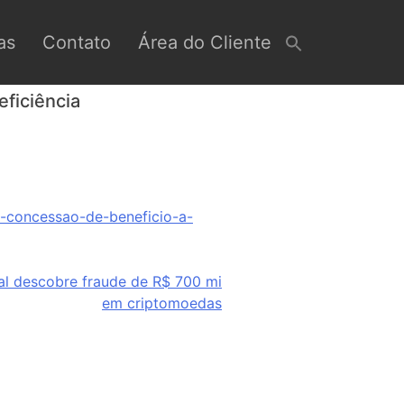
as
Contato
Área do Cliente
ficiência
-concessao-de-beneficio-a-
ral descobre fraude de R$ 700 mi
em criptomoedas