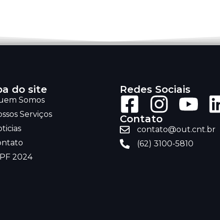
a do site
Redes Sociais
uem Somos
ssos Serviços
Contato
ticias
contato@out.cnt.br
ontato
(62) 3100-5810
RPF 2024