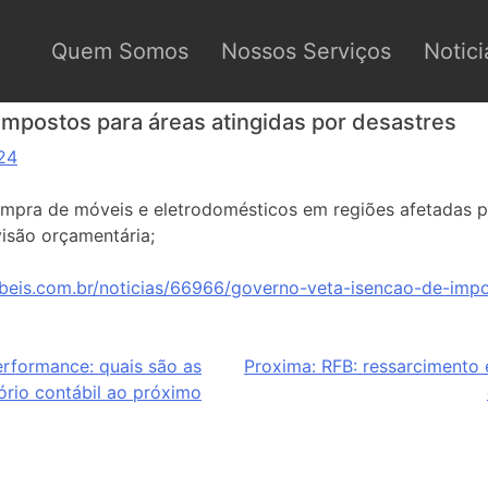
Quem Somos
Nossos Serviços
Notici
impostos para áreas atingidas por desastres
24
compra de móveis e eletrodomésticos em regiões afetadas p
visão orçamentária;
beis.com.br/noticias/66966/governo-veta-isencao-de-impo
erformance: quais são as
Proxima:
RFB: ressarcimento 
tório contábil ao próximo