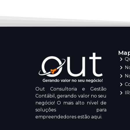
Map
Q
No
No
C
Out Consultoria e Gestão
I
Contábil, gerando valor no seu
negócio! O mais alto nível de
soluções para
empreendedores estão aqui.