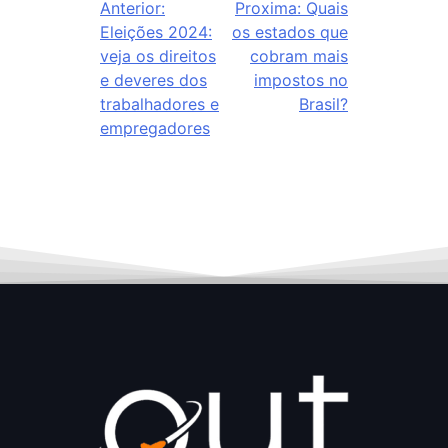
Anterior:
Proxima:
Quais
Eleições 2024:
os estados que
veja os direitos
cobram mais
e deveres dos
impostos no
trabalhadores e
Brasil?
empregadores