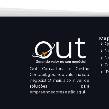
Map
Q
No
No
C
Out Consultoria e Gestão
I
Contábil, gerando valor no seu
negócio! O mais alto nível de
soluções para
empreendedores estão aqui.