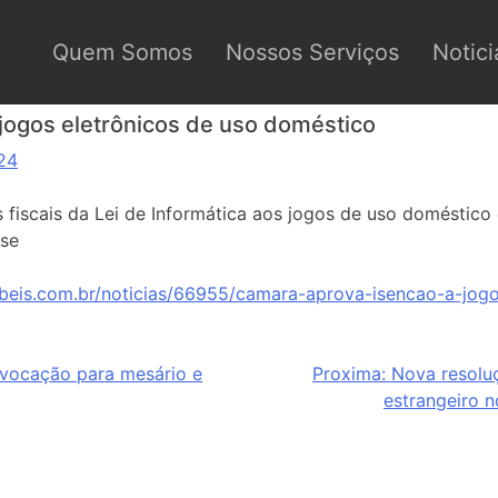
Quem Somos
Nossos Serviços
Notici
jogos eletrônicos de uso doméstico
24
os fiscais da Lei de Informática aos jogos de uso doméstic
ise
beis.com.br/noticias/66955/camara-aprova-isencao-a-jogo
vocação para mesário e
Proxima:
Nova resoluç
estrangeiro n