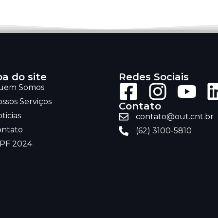
a do site
Redes Sociais
uem Somos
ssos Serviços
Contato
ticias
contato@out.cnt.br
ontato
(62) 3100-5810
RPF 2024