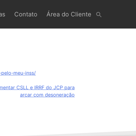
as
Contato
Área do Cliente
-pelo-meu-inss/
mentar CSLL e IRRF do JCP para
arcar com desoneração