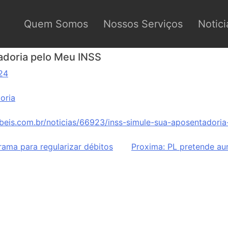
Quem Somos
Nossos Serviços
Notici
adoria pelo Meu INSS
24
oria
beis.com.br/noticias/66923/inss-simule-sua-aposentadoria
ama para regularizar débitos
Proxima:
PL pretende au