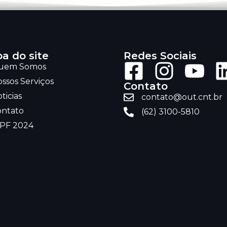
a do site
Redes Sociais
uem Somos
ssos Serviços
Contato
ticias
contato@out.cnt.br
ontato
(62) 3100-5810
RPF 2024