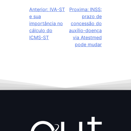
Anterior:
IVA-ST
Proxima:
INSS:
e sua
prazo de
importância no
concessão do
cálculo do
auxílio-doença
ICMS-ST
via Atestmed
pode mudar