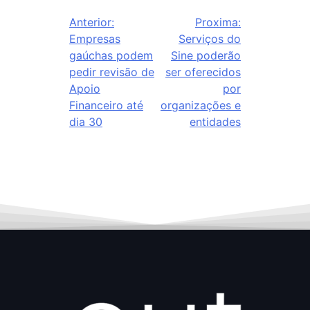
Anterior:
Proxima:
Empresas
Serviços do
gaúchas podem
Sine poderão
pedir revisão de
ser oferecidos
Apoio
por
Financeiro até
organizações e
dia 30
entidades