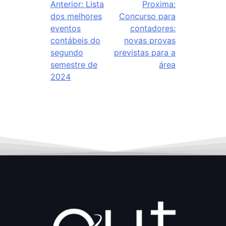
Anterior:
Lista
Proxima:
dos melhores
Concurso para
eventos
contadores:
contábeis do
novas provas
segundo
previstas para a
semestre de
área
2024