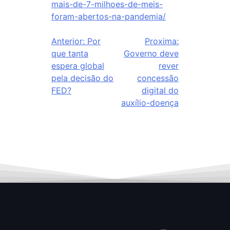
mais-de-7-milhoes-de-meis-
foram-abertos-na-pandemia/
Anterior:
Por
Proxima:
que tanta
Governo deve
espera global
rever
pela decisão do
concessão
FED?
digital do
auxílio-doença