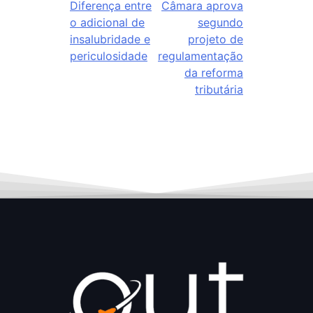
Diferença entre
Câmara aprova
o adicional de
segundo
insalubridade e
projeto de
periculosidade
regulamentação
da reforma
tributária