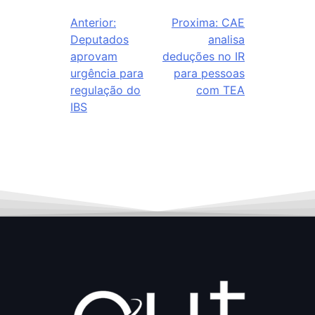
Anterior:
Proxima:
CAE
Deputados
analisa
aprovam
deduções no IR
urgência para
para pessoas
regulação do
com TEA
IBS