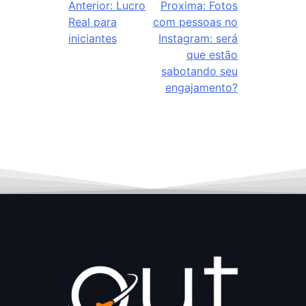
Anterior:
Lucro
Proxima:
Fotos
Real para
com pessoas no
iniciantes
Instagram: será
que estão
sabotando seu
engajamento?