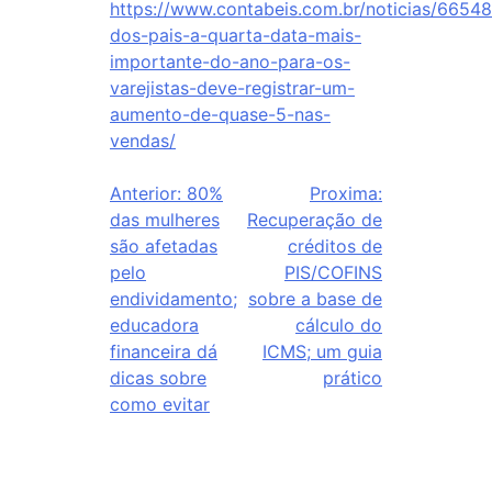
https://www.contabeis.com.br/noticias/66548
dos-pais-a-quarta-data-mais-
importante-do-ano-para-os-
varejistas-deve-registrar-um-
aumento-de-quase-5-nas-
vendas/
Anterior:
80%
Proxima:
das mulheres
Recuperação de
são afetadas
créditos de
pelo
PIS/COFINS
endividamento;
sobre a base de
educadora
cálculo do
financeira dá
ICMS; um guia
dicas sobre
prático
como evitar