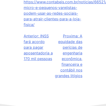
https://www.contabeis.com.br/noticias/6652
micro-e-pequenos-varejistas-
podem-usar-as-redes-sociais-
para-atrair-clientes-para-a-loja-
fisica/
Anterior:
INSS
Proxima:
A
fará acordo
equidade das
para pagar
perícias de
aposentadoria a
engenharia
170 mil pessoas
econômica,
financeira e
contábil nos
grandes litígios