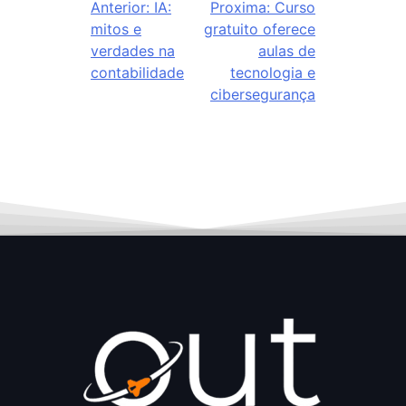
Anterior:
IA:
Proxima:
Curso
mitos e
gratuito oferece
verdades na
aulas de
contabilidade
tecnologia e
cibersegurança