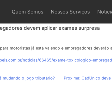
Quem Somos
Nossos Serviços
Notici
regadores devem aplicar exames surpresa
para motoristas já está valendo e empregadores deverão ap
beis.com.br/noticias/66465/exame-toxicologico-emprega
á mudando o jogo tributário?
Proxima:
CadÚnico deve 