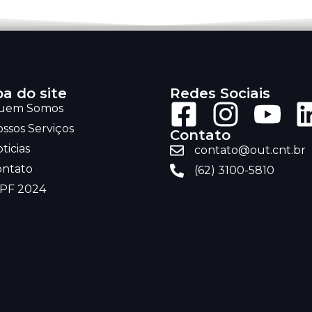
a do site
Redes Sociais
uem Somos
ssos Serviços
Contato
ticias
contato@out.cnt.br
ontato
(62) 3100-5810
RPF 2024