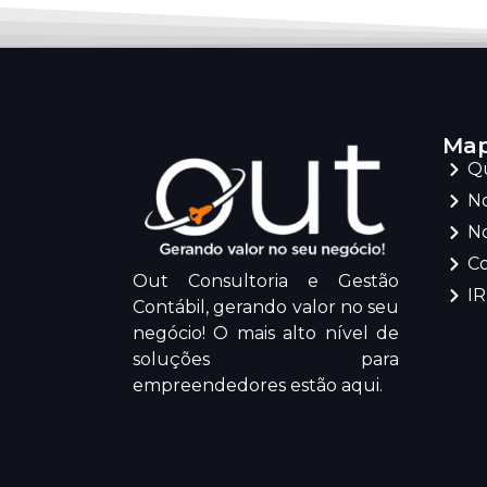
Map
Q
No
No
C
Out Consultoria e Gestão
I
Contábil, gerando valor no seu
negócio! O mais alto nível de
soluções para
empreendedores estão aqui.