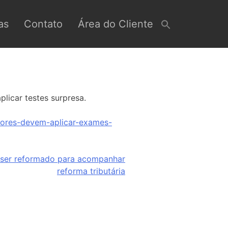
as
Contato
Área do Cliente
licar testes surpresa.
dores-devem-aplicar-exames-
ser reformado para acompanhar
reforma tributária