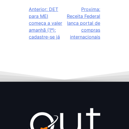
Anterior:
DET
Proxima:
para MEI
Receita Federal
começa a valer
lança portal de
amanhã (1º);
compras
cadastre-se já
internacionais