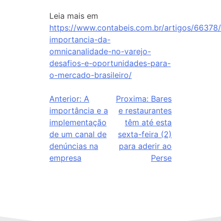
Leia mais em
https://www.contabeis.com.br/artigos/66378/
importancia-da-
omnicanalidade-no-varejo-
desafios-e-oportunidades-para-
o-mercado-brasileiro/
Anterior:
A
Proxima:
Bares
importância e a
e restaurantes
implementação
têm até esta
de um canal de
sexta-feira (2)
denúncias na
para aderir ao
empresa
Perse