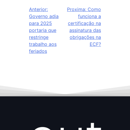
Anterior:
Proxima:
Como
Governo adia
funciona a
para 2025
certificação na
portaria que
assinatura das
restringe
obrigações na
trabalho aos
ECF?
feriados