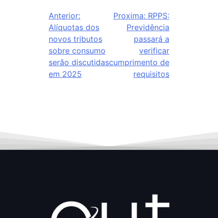
Anterior:
Proxima:
RPPS:
Alíquotas dos
Previdência
novos tributos
passará a
sobre consumo
verificar
serão discutidas
cumprimento de
em 2025
requisitos