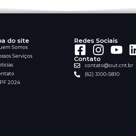
a do site
Redes Sociais
uem Somos
ssos Serviços
Contato
ticias
contato@out.cnt.br
ontato
(62) 3100-5810
RPF 2024