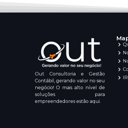
Map
Q
No
No
C
Out Consultoria e Gestão
I
Contábil, gerando valor no seu
negócio! O mais alto nível de
soluções para
empreendedores estão aqui.