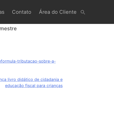
as
Contato
Área do Cliente
emestre
eformula-tributacao-sobre-a-
nça livro didático de cidadania e
educação fiscal para crianças