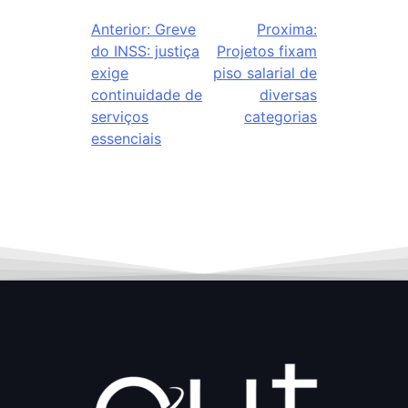
Anterior:
Greve
Proxima:
do INSS: justiça
Projetos fixam
exige
piso salarial de
continuidade de
diversas
serviços
categorias
essenciais