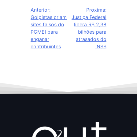
Anterior:
Proxima:
Golpistas criam
Justiça Federal
sites falsos do
libera R$ 2,38
PGMEI para
bilhões para
enganar
atrasados do
contribuintes
INSS