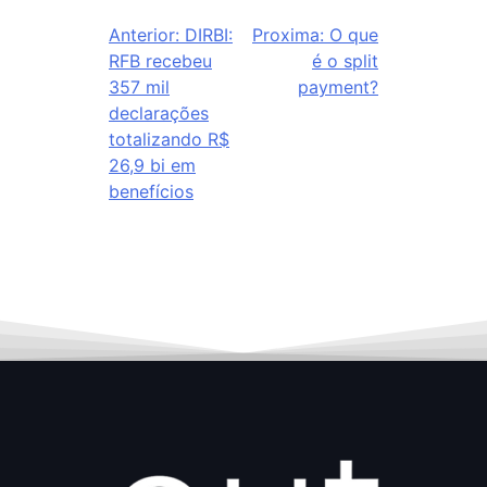
Anterior:
DIRBI:
Proxima:
O que
RFB recebeu
é o split
357 mil
payment?
declarações
totalizando R$
26,9 bi em
benefícios