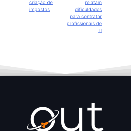
criação de
relatam
impostos
dificuldades
para contratar
profissionais de
TI