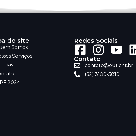
a do site
Redes Sociais
uem Somos
ssos Serviços
Contato
ticias
contato@out.cnt.br
ontato
(62) 3100-5810
RPF 2024