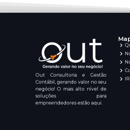
Map
Q
No
No
C
Out Consultoria e Gestão
I
Contábil, gerando valor no seu
negócio! O mais alto nível de
soluções para
empreendedores estão aqui.