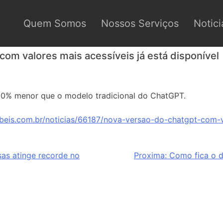
Quem Somos
Nossos Serviços
Notici
om valores mais acessíveis já está disponível
60% menor que o modelo tradicional do ChatGPT.
beis.com.br/noticias/66187/nova-versao-do-chatgpt-com-va
as atinge recorde no
Proxima:
Como fica o d