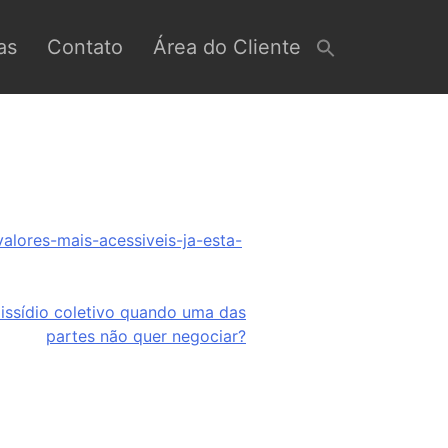
as
Contato
Área do Cliente
lores-mais-acessiveis-ja-esta-
issídio coletivo quando uma das
partes não quer negociar?