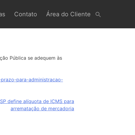
as
Contato
Área do Cliente
ação Pública se adequem às
-prazo-para-administracao-
 SP define alíquota de ICMS para
arrematação de mercadoria