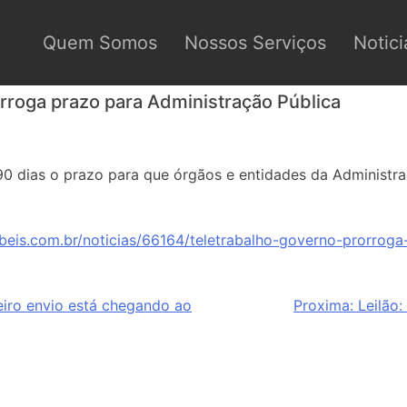
Quem Somos
Nossos Serviços
Notici
orroga prazo para Administração Pública
0 dias o prazo para que órgãos e entidades da Administr
beis.com.br/noticias/66164/teletrabalho-governo-prorroga
eiro envio está chegando ao
Proxima:
Leilão: