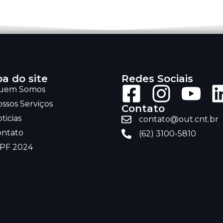
a do site
Redes Sociais
uem Somos
ssos Serviços
Contato
ticias
contato@out.cnt.br
ontato
(62) 3100-5810
RPF 2024