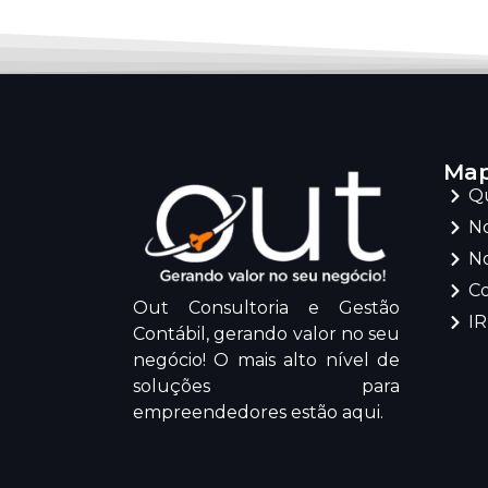
Map
Q
No
No
C
Out Consultoria e Gestão
I
Contábil, gerando valor no seu
negócio! O mais alto nível de
soluções para
empreendedores estão aqui.