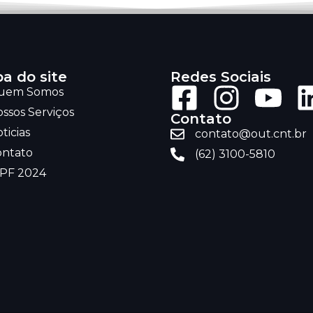
a do site
Redes Sociais
uem Somos
ssos Serviços
Contato
ticias
contato@out.cnt.br
ontato
(62) 3100-5810
RPF 2024