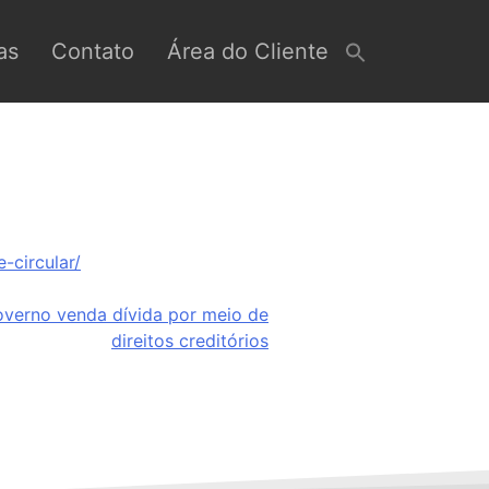
as
Contato
Área do Cliente
-circular/
overno venda dívida por meio de
direitos creditórios