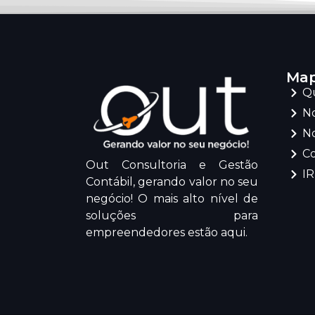
Map
Q
No
No
C
Out Consultoria e Gestão
I
Contábil, gerando valor no seu
negócio! O mais alto nível de
soluções para
empreendedores estão aqui.