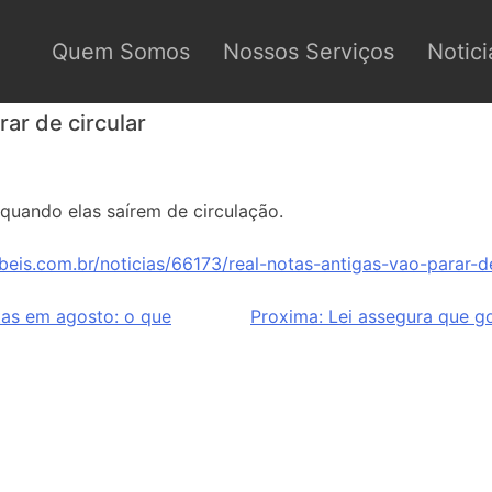
Quem Somos
Nossos Serviços
Notici
rar de circular
quando elas saírem de circulação.
eis.com.br/noticias/66173/real-notas-antigas-vao-parar-de
tas em agosto: o que
Proxima:
Lei assegura que g