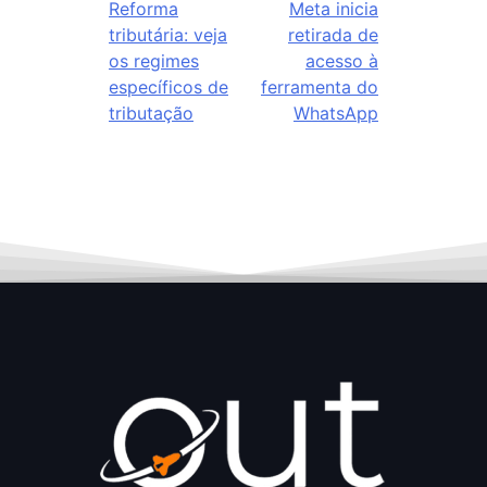
Reforma
Meta inicia
tributária: veja
retirada de
os regimes
acesso à
específicos de
ferramenta do
tributação
WhatsApp