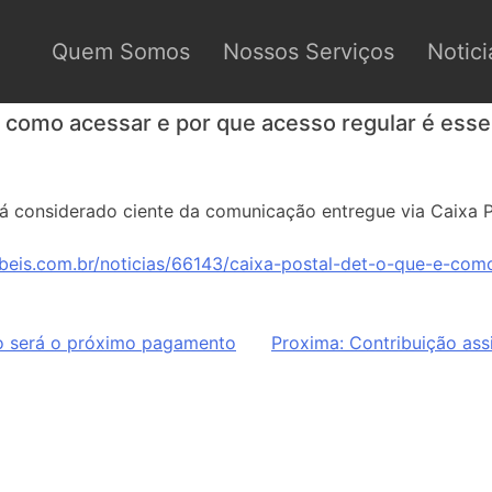
Quem Somos
Nossos Serviços
Notici
, como acessar e por que acesso regular é esse
 considerado ciente da comunicação entregue via Caixa P
beis.com.br/noticias/66143/caixa-postal-det-o-que-e-com
o será o próximo pagamento
Proxima:
Contribuição as