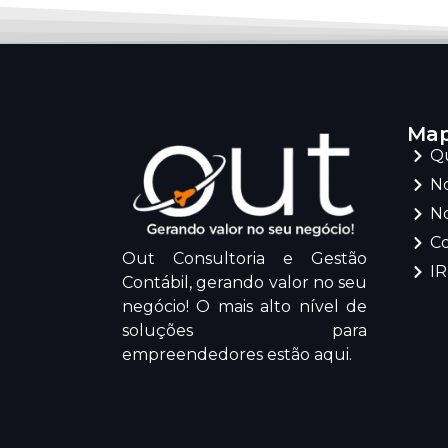
Map
Q
No
No
C
Out Consultoria e Gestão
I
Contábil, gerando valor no seu
negócio! O mais alto nível de
soluções para
empreendedores estão aqui.