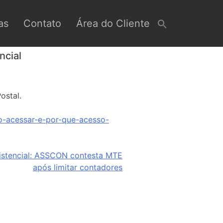
as
Contato
Área do Cliente
ncial
ostal.
o-acessar-e-por-que-acesso-
sistencial: ASSCON contesta MTE
após limitar contadores