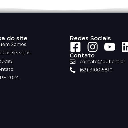
a do site
Redes Sociais
uem Somos
ssos Serviços
Contato
ticias
contato@out.cnt.br
ontato
(62) 3100-5810
RPF 2024