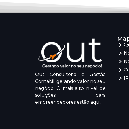
Map
Q
No
No
C
Out Consultoria e Gestão
I
Contábil, gerando valor no seu
negócio! O mais alto nível de
soluções para
empreendedores estão aqui.