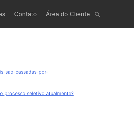
as
Contato
Área do Cliente
ais-sao-cassadas-por-
o processo seletivo atualmente?