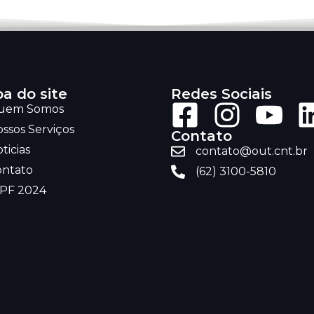
a do site
Redes Sociais
uem Somos
ssos Serviços
Contato
ticias
contato@out.cnt.br
ontato
(62) 3100-5810
RPF 2024