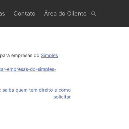
as
Contato
Área do Cliente
s para empresas do
Simples
ctar-empresas-do-simples-
a: saiba quem tem direito e como
solicitar