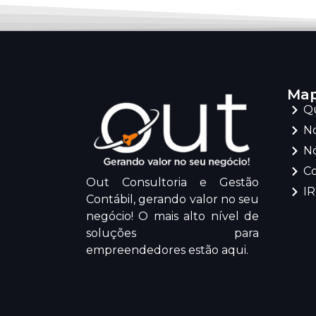
Map
Q
No
No
C
Out Consultoria e Gestão
I
Contábil, gerando valor no seu
negócio! O mais alto nível de
soluções para
empreendedores estão aqui.