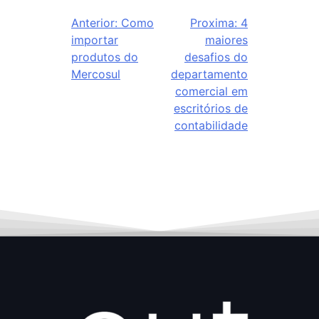
Anterior:
Como
Proxima:
4
importar
maiores
produtos do
desafios do
Mercosul
departamento
comercial em
escritórios de
contabilidade