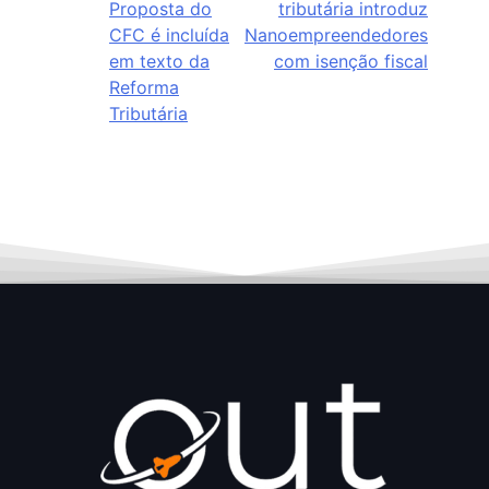
Proposta do
tributária introduz
CFC é incluída
Nanoempreendedores
em texto da
com isenção fiscal
Reforma
Tributária