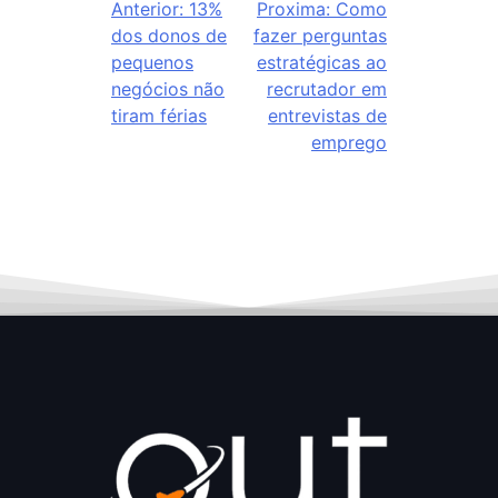
Anterior:
13%
Proxima:
Como
dos donos de
fazer perguntas
pequenos
estratégicas ao
negócios não
recrutador em
tiram férias
entrevistas de
emprego