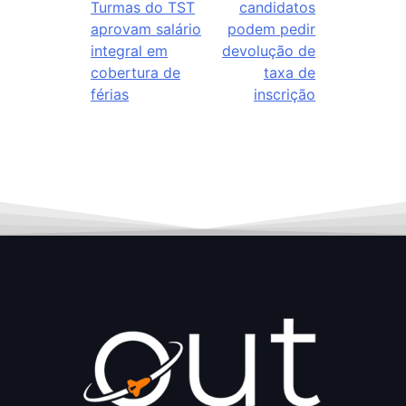
Turmas do TST
candidatos
aprovam salário
podem pedir
integral em
devolução de
cobertura de
taxa de
férias
inscrição