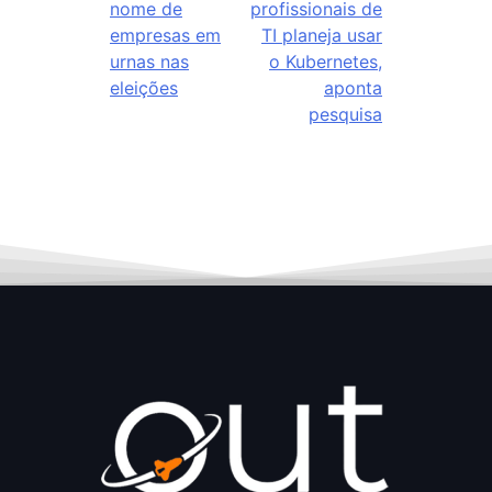
nome de
profissionais de
empresas em
TI planeja usar
urnas nas
o Kubernetes,
eleições
aponta
pesquisa