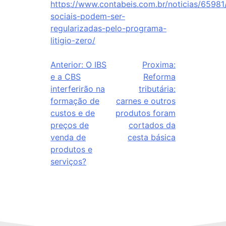
https://www.contabeis.com.br/noticias/65981
sociais-podem-ser-
regularizadas-pelo-programa-
litigio-zero/
Anterior:
O IBS
Proxima:
e a CBS
Reforma
interferirão na
tributária:
formação de
carnes e outros
custos e de
produtos foram
preços de
cortados da
venda de
cesta básica
produtos e
serviços?